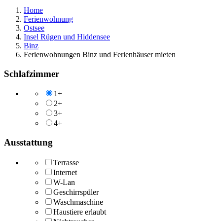
Home
Ferienwohnung
Ostsee
Insel Rügen und Hiddensee
Binz
Ferienwohnungen Binz und Ferienhäuser mieten
Schlafzimmer
1+
2+
3+
4+
Ausstattung
Terrasse
Internet
W-Lan
Geschirrspüler
Waschmaschine
Haustiere erlaubt