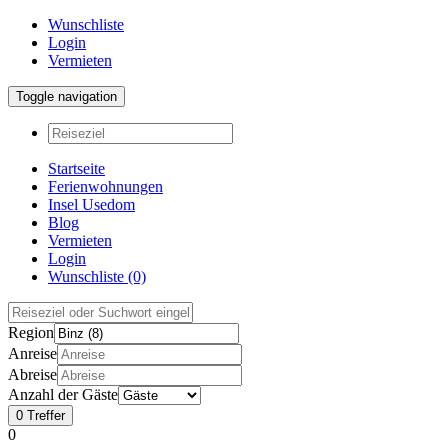
Wunschliste
Login
Vermieten
Toggle navigation
Startseite
Ferienwohnungen
Insel Usedom
Blog
Vermieten
Login
Wunschliste
(0)
Region
Anreise
Abreise
Anzahl der Gäste
0
Treffer
0