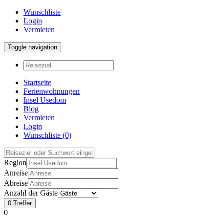
Wunschliste
Login
Vermieten
Toggle navigation
Startseite
Ferienwohnungen
Insel Usedom
Blog
Vermieten
Login
Wunschliste
(0)
Region
Anreise
Abreise
Anzahl der Gäste
0
Treffer
0