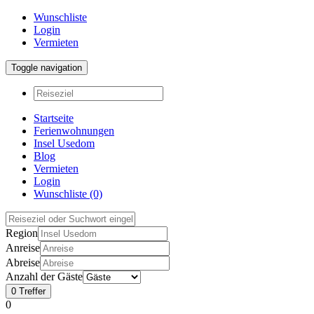
Wunschliste
Login
Vermieten
Toggle navigation
Startseite
Ferienwohnungen
Insel Usedom
Blog
Vermieten
Login
Wunschliste
(0)
Region
Anreise
Abreise
Anzahl der Gäste
0
Treffer
0