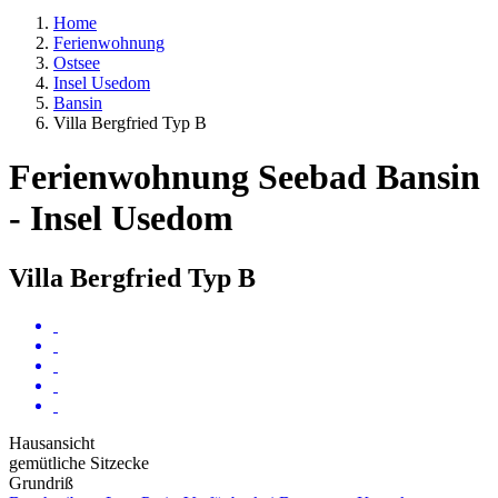
Home
Ferienwohnung
Ostsee
Insel Usedom
Bansin
Villa Bergfried Typ B
Ferienwohnung Seebad Bansin
- Insel Usedom
Villa Bergfried Typ B
Hausansicht
gemütliche Sitzecke
Grundriß