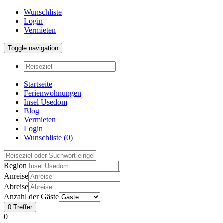
Wunschliste
Login
Vermieten
Toggle navigation
Startseite
Ferienwohnungen
Insel Usedom
Blog
Vermieten
Login
Wunschliste
(0)
Region
Anreise
Abreise
Anzahl der Gäste
0
Treffer
0