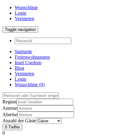
Wunschliste
Login
Vermieten
Toggle navigation
Startseite
Ferienwohnungen
Insel Usedom
Blog
Vermieten
Login
Wunschliste
(0)
Region
Anreise
Abreise
Anzahl der Gäste
0
Treffer
0