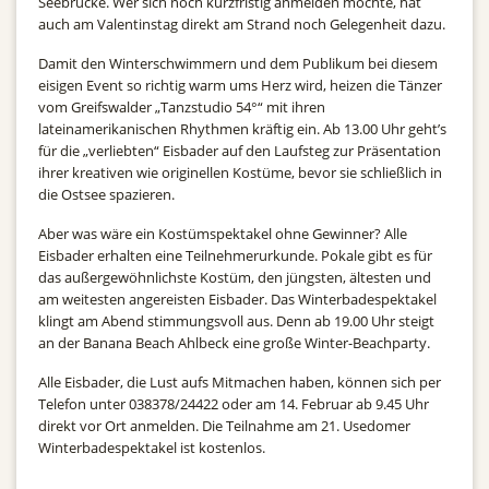
Seebrücke. Wer sich noch kurzfristig anmelden möchte, hat
auch am Valentinstag direkt am Strand noch Gelegenheit dazu.
Damit den Winterschwimmern und dem Publikum bei diesem
eisigen Event so richtig warm ums Herz wird, heizen die Tänzer
vom Greifswalder „Tanzstudio 54°“ mit ihren
lateinamerikanischen Rhythmen kräftig ein. Ab 13.00 Uhr geht’s
für die „verliebten“ Eisbader auf den Laufsteg zur Präsentation
ihrer kreativen wie originellen Kostüme, bevor sie schließlich in
die Ostsee spazieren.
Aber was wäre ein Kostümspektakel ohne Gewinner? Alle
Eisbader erhalten eine Teilnehmerurkunde. Pokale gibt es für
das außergewöhnlichste Kostüm, den jüngsten, ältesten und
am weitesten angereisten Eisbader. Das Winterbadespektakel
klingt am Abend stimmungsvoll aus. Denn ab 19.00 Uhr steigt
an der Banana Beach Ahlbeck eine große Winter-Beachparty.
Alle Eisbader, die Lust aufs Mitmachen haben, können sich per
Telefon unter 038378/24422 oder am 14. Februar ab 9.45 Uhr
direkt vor Ort anmelden. Die Teilnahme am 21. Usedomer
Winterbadespektakel ist kostenlos.