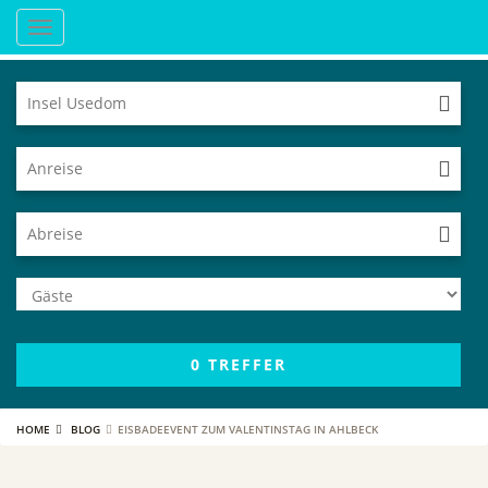
Toggle
navigation
Region
Anreise
Abreise
Anzahl
der
Gäste
0
TREFFER
HOME
BLOG
EISBADEEVENT ZUM VALENTINSTAG IN AHLBECK