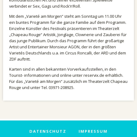
komödiantischen Art und seiner exzellenten Spielweise
verbindet er Sex, Gags und Rock’n’Roll.
Mit dem „Varieté am Morgen“ steht am Sonntag um 11.00 Uhr
ein buntes Programm für die ganze Familie auf dem Programm.
Einzelne Künstler des Festivals präsentieren im Theaterzelt
„Chapeau Rouge“ Artistik, Jonglage, Clownerie und Zauberei für
das junge Publikum. Durch das Programm führt der großartige
Artist und Entertainer Monsieur AGON, der in den größten
Varietés Deutschlands u.a. im Circus Roncalli, der ARD und dem
ZDF auftritt.
Karten sind in allen bekannten Vorverkaufsstellen, in den
Tourist- informationen und online unter reservix.de erhältlich.
Für das „Varieté am Morgen“ zusätzlich im Theaterzelt Chapeau
Rouge und unter Tel. 03971-208925.
DATENSCHUTZ
IMPRESSUM