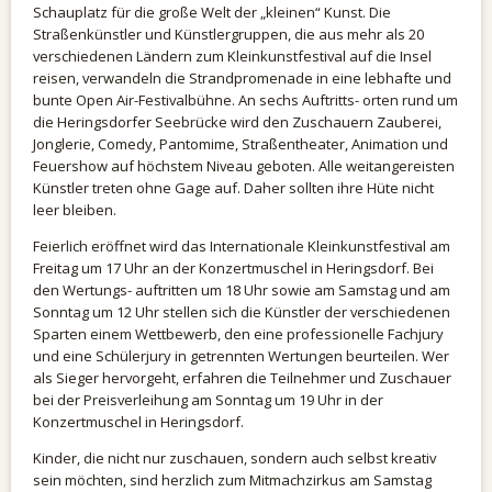
Schauplatz für die große Welt der „kleinen“ Kunst. Die
Straßenkünstler und Künstlergruppen, die aus mehr als 20
verschiedenen Ländern zum Kleinkunstfestival auf die Insel
reisen, verwandeln die Strandpromenade in eine lebhafte und
bunte Open Air-Festivalbühne. An sechs Auftritts- orten rund um
die Heringsdorfer Seebrücke wird den Zuschauern Zauberei,
Jonglerie, Comedy, Pantomime, Straßentheater, Animation und
Feuershow auf höchstem Niveau geboten. Alle weitangereisten
Künstler treten ohne Gage auf. Daher sollten ihre Hüte nicht
leer bleiben.
Feierlich eröffnet wird das Internationale Kleinkunstfestival am
Freitag um 17 Uhr an der Konzertmuschel in Heringsdorf. Bei
den Wertungs- auftritten um 18 Uhr sowie am Samstag und am
Sonntag um 12 Uhr stellen sich die Künstler der verschiedenen
Sparten einem Wettbewerb, den eine professionelle Fachjury
und eine Schülerjury in getrennten Wertungen beurteilen. Wer
als Sieger hervorgeht, erfahren die Teilnehmer und Zuschauer
bei der Preisverleihung am Sonntag um 19 Uhr in der
Konzertmuschel in Heringsdorf.
Kinder, die nicht nur zuschauen, sondern auch selbst kreativ
sein möchten, sind herzlich zum Mitmachzirkus am Samstag