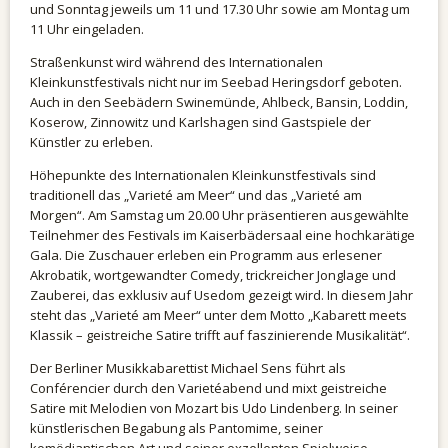
und Sonntag jeweils um 11 und 17.30 Uhr sowie am Montag um
11 Uhr eingeladen.
Straßenkunst wird während des Internationalen
Kleinkunstfestivals nicht nur im Seebad Heringsdorf geboten.
Auch in den Seebädern Swinemünde, Ahlbeck, Bansin, Loddin,
Koserow, Zinnowitz und Karlshagen sind Gastspiele der
Künstler zu erleben.
Höhepunkte des Internationalen Kleinkunstfestivals sind
traditionell das „Varieté am Meer“ und das „Varieté am
Morgen“. Am Samstag um 20.00 Uhr präsentieren ausgewählte
Teilnehmer des Festivals im Kaiserbädersaal eine hochkarätige
Gala. Die Zuschauer erleben ein Programm aus erlesener
Akrobatik, wortgewandter Comedy, trickreicher Jonglage und
Zauberei, das exklusiv auf Usedom gezeigt wird. In diesem Jahr
steht das „Varieté am Meer“ unter dem Motto „Kabarett meets
Klassik – geistreiche Satire trifft auf faszinierende Musikalität“.
Der Berliner Musikkabarettist Michael Sens führt als
Conférencier durch den Varietéabend und mixt geistreiche
Satire mit Melodien von Mozart bis Udo Lindenberg. In seiner
künstlerischen Begabung als Pantomime, seiner